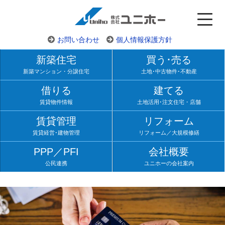
お問い合わせ
個人情報保護方針
新築住宅
買う･売る
新築マンション・分譲住宅
土地･中古物件･不動産
借りる
建てる
賃貸物件情報
土地活用･注文住宅・店舗
賃貸管理
リフォーム
賃貸経営･建物管理
リフォーム／大規模修繕
PPP／PFI
会社概要
公民連携
ユニホーの会社案内