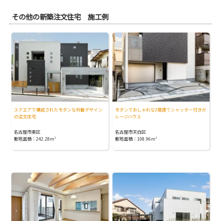
その他の新築注文住宅 施工例
スクエアで構成されたモダンな外観デザイン
モダンでおしゃれな3階建てシャッター付きガ
の注文住宅
レージハウス
名古屋市東区
名古屋市天白区
敷地面積：242.28m
2
敷地面積：108.96m
2