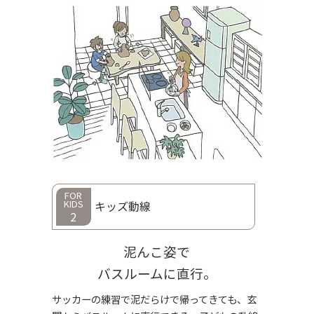
FOR
KIDS
キッズ動線
2
泥んこ姿で
バスルームに直行。
サッカーの練習で泥だらけで帰ってきても、玄