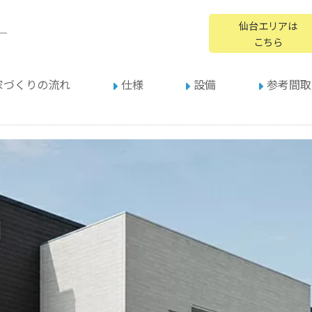
仙台エリアは
ー
こちら
家づくりの流れ
仕様
設備
参考間取